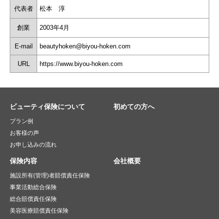
代表者
松本 淳
創業
2003年4月
E-mail
beautyhoken@biyou-hoken.com
URL
https://www.biyou-hoken.com
ビューティ保険について
初めての方へ
プラン例
お客様の声
お申し込みの流れ
保険内容
会社概要
施設所有(管理)者賠償責任保険
事業活動総合保険
総合賠償責任保険
美容医療賠償責任保険