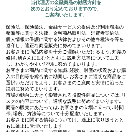
当代理店の金融商品の勧誘方針を
次のとおり定めておりますので、
ご案内いたします。
保険法、保険業法、金融サービスの提供及び利用環境の
整備等に関する法律、金融商品取引法、消費者契約法、
個人情報の保護に関する法律およびその他各種法令等を
遵守し、適正な商品販売に努めてまいります。
お客さまに商品内容を十分ご理解いただけるよう､知識の
修得､研さんに励むとともに､説明方法等について工夫
し、わかりやすい説明に努めてまいります｡
お客さまの商品に関する知識､経験、財産の状況および購
入の目的等を総合的に勘案し､お客さまに適切な商品をご
選択いただけるよう、お客さまのご意向と実情に沿った
説明に努めてまいります｡
市場の動向に大きく影響される投資性商品については､リ
スクの内容について、適切な説明に努めてまいります｡
商品の販売にあたっては､お客さまの立場に立って､時間
帯､場所、方法等について十分配慮いたします｡
お客さまに関する情報については、適正に取り扱うとと
もに厳正に管理いたします。